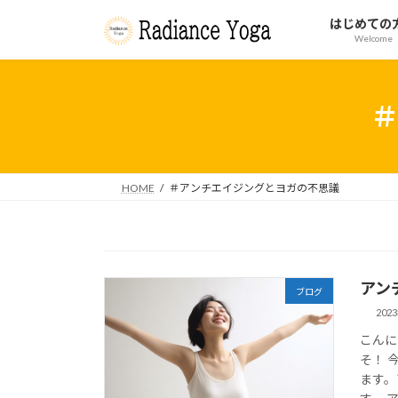
コ
ナ
はじめての
ン
ビ
Welcome
テ
ゲ
ン
ー
ツ
シ
へ
ョ
ス
ン
キ
に
ッ
移
HOME
＃アンチエイジングとヨガの不思議
プ
動
アン
ブログ
202
こんに
そ！ 
ます。