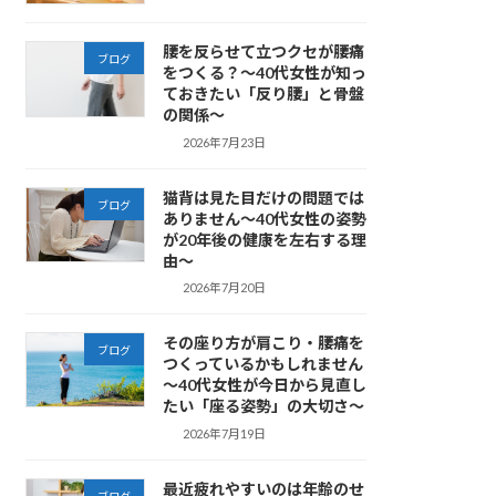
腰を反らせて立つクセが腰痛
ブログ
をつくる？～40代女性が知っ
ておきたい「反り腰」と骨盤
の関係～
2026年7月23日
猫背は見た目だけの問題では
ブログ
ありません～40代女性の姿勢
が20年後の健康を左右する理
由～
2026年7月20日
その座り方が肩こり・腰痛を
ブログ
つくっているかもしれません
～40代女性が今日から見直し
たい「座る姿勢」の大切さ～
2026年7月19日
最近疲れやすいのは年齢のせ
ブログ