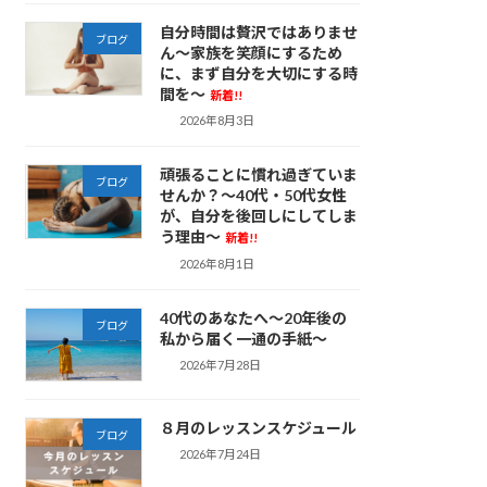
自分時間は贅沢ではありませ
ブログ
ん～家族を笑顔にするため
に、まず自分を大切にする時
間を～
新着!!
2026年8月3日
頑張ることに慣れ過ぎていま
ブログ
せんか？～40代・50代女性
が、自分を後回しにしてしま
う理由～
新着!!
2026年8月1日
40代のあなたへ～20年後の
ブログ
私から届く一通の手紙～
2026年7月28日
８月のレッスンスケジュール
ブログ
2026年7月24日