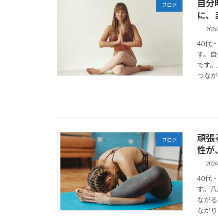
自分
ブログ
に、
202
40代
す。自
です。
つなが
頑張
ブログ
性が
202
40代
す。八
ながる
ながり