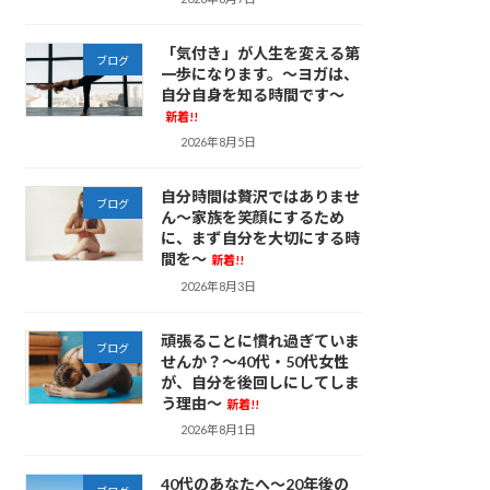
「気付き」が人生を変える第
ブログ
一歩になります。～ヨガは、
自分自身を知る時間です～
新着!!
2026年8月5日
自分時間は贅沢ではありませ
ブログ
ん～家族を笑顔にするため
に、まず自分を大切にする時
間を～
新着!!
2026年8月3日
頑張ることに慣れ過ぎていま
ブログ
せんか？～40代・50代女性
が、自分を後回しにしてしま
う理由～
新着!!
2026年8月1日
40代のあなたへ～20年後の