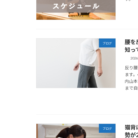
腰を
ブログ
知っ
202
反り腰
ます。
内山本
まで自
猫背
ブログ
勢が