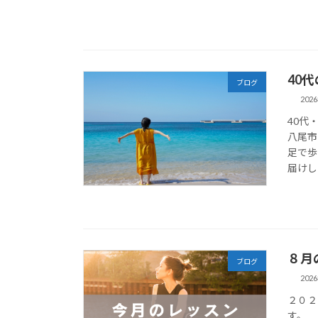
40
ブログ
202
40代
八尾市
足で歩
届けし
８月
ブログ
202
２０２
す。