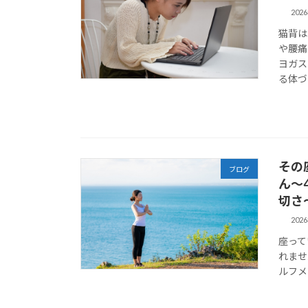
202
猫背は
や腰痛
ヨガス
る体づ
その
ブログ
ん～
切さ
202
座って
れませ
ルフメ