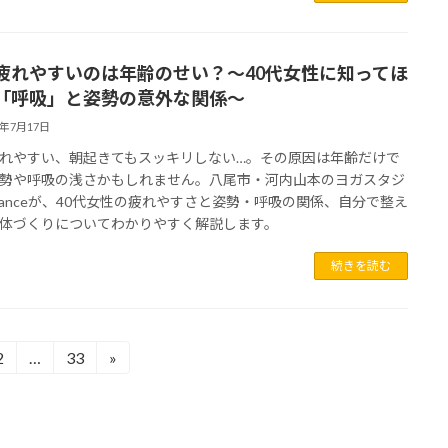
疲れやすいのは年齢のせい？～40代女性に知ってほ
「呼吸」と姿勢の意外な関係～
6年7月17日
れやすい、朝起きてもスッキリしない…。その原因は年齢だけで
勢や呼吸の浅さかもしれません。八尾市・河内山本のヨガスタジ
dianceが、40代女性の疲れやすさと姿勢・呼吸の関係、自分で整え
体づくりについてわかりやすく解説します。
続きを読む
2
…
33
»
固
固
定
定
ペ
ペ
ー
ー