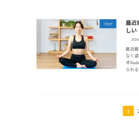
最近
ブログ
しい
202
最近疲
なく姿
オRa
られる
投
1
固
定
稿
ペ
の
ー