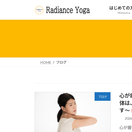
コ
ナ
はじめての
ン
ビ
Welcome
テ
ゲ
ン
ー
ツ
シ
へ
ョ
ス
ン
キ
に
ッ
移
HOME
ブログ
プ
動
心が
ブログ
体は
す～
202
心が疲