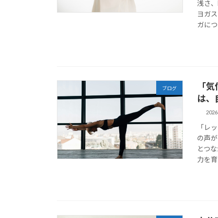
浅さ、
ヨガス
ガにつ
「気
ブログ
は、
202
「レッ
の声が
とつな
力を育