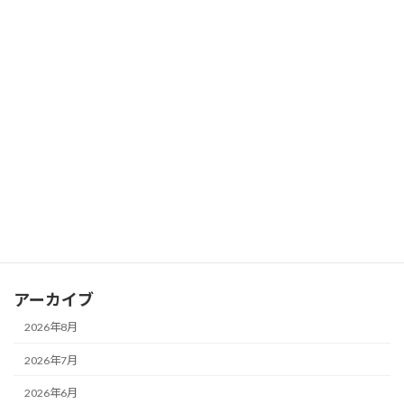
2026年7月23日
猫背は見た目だけの問題ではありません
ブログ
～40代女性の姿勢が20年後の健康を左右
する理由～
2026年7月20日
カテゴリー
お知らせ
ブログ
アーカイブ
2026年8月
2026年7月
2026年6月