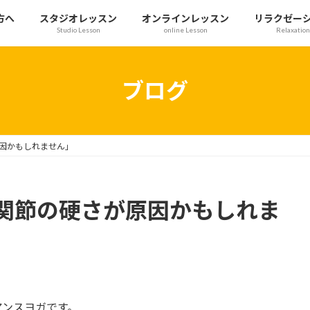
方へ
スタジオレッスン
オンラインレッスン
リラクゼー
Studio Lesson
online Lesson
Relaxation
ブログ
因かもしれません」
関節の硬さが原因かもしれま
アンスヨガです。