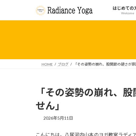
コ
ナ
はじめての
ン
ビ
Welcome
テ
ゲ
ン
ー
ツ
シ
へ
ョ
ス
ン
キ
に
ッ
移
HOME
ブログ
「その姿勢の崩れ、股関節の硬さが原
プ
動
「その姿勢の崩れ、股
せん」
2026年5月11日
こんにちは。八尾河内山本のヨガ教室ラディ