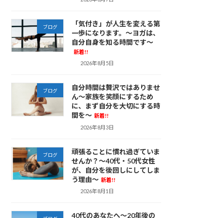
「気付き」が人生を変える第
ブログ
一歩になります。～ヨガは、
自分自身を知る時間です～
新着!!
2026年8月5日
自分時間は贅沢ではありませ
ブログ
ん～家族を笑顔にするため
に、まず自分を大切にする時
間を～
新着!!
2026年8月3日
頑張ることに慣れ過ぎていま
ブログ
せんか？～40代・50代女性
が、自分を後回しにしてしま
う理由～
新着!!
2026年8月1日
40代のあなたへ～20年後の