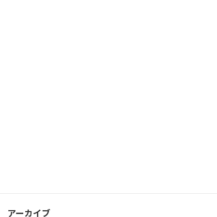
最近疲れやすいのは年齢のせい？～40代
ブログ
女性に知ってほしい「呼吸」と姿勢の意
外な関係～
2026年7月17日
歩き方が10年後の膝を決める？～40代か
ブログ
ら見直したい「歩く姿勢」と健康寿命の
関係～
2026年7月16日
カテゴリー
お知らせ
ブログ
アーカイブ