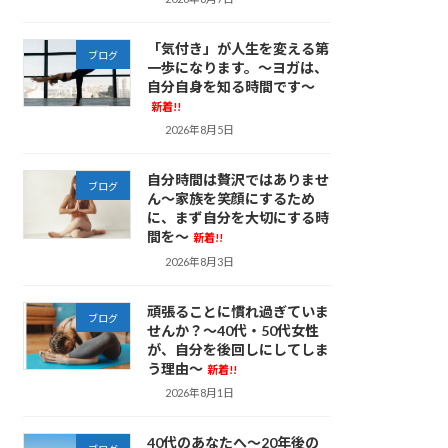
「気付き」が人生を変える第
ブログ
一歩になります。～ヨガは、
自分自身を知る時間です～
新着!!
2026年8月5日
自分時間は贅沢ではありませ
ブログ
ん～家族を笑顔にするため
に、まず自分を大切にする時
間を～
新着!!
2026年8月3日
頑張ることに慣れ過ぎていま
ブログ
せんか？～40代・50代女性
が、自分を後回しにしてしま
う理由～
新着!!
2026年8月1日
40代のあなたへ～20年後の