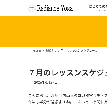
コ
ナ
はじめての
ン
ビ
Welcome
テ
ゲ
ン
ー
ツ
シ
へ
ョ
ス
ン
キ
に
ッ
移
HOME
お知らせ
７月のレッスンスケジュール
プ
動
７月のレッスンスケジ
2026年6月27日
こんにちは。八尾河内山本のヨガ教室ラディ
今年も半分が過ぎますね。 あっという間に