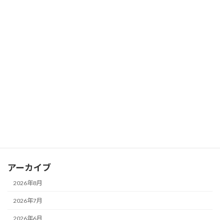
2026年7月17日
歩き方が10年後の膝を決める？～40代か
ブログ
ら見直したい「歩く姿勢」と健康寿命の
関係～
2026年7月16日
カテゴリー
お知らせ
ブログ
アーカイブ
2026年8月
2026年7月
2026年6月