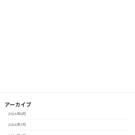
見直したい「座る姿勢」の大切さ～
2026年7月19日
最近疲れやすいのは年齢のせい？～40代
ブログ
女性に知ってほしい「呼吸」と姿勢の意
外な関係～
2026年7月17日
カテゴリー
お知らせ
ブログ
アーカイブ
2026年8月
2026年7月