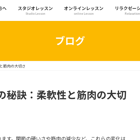
方へ
スタジオレッスン
オンラインレッスン
リラクゼー
Studio Lesson
online Lesson
Relaxation
ブログ
と筋肉の大切さ
の秘訣：柔軟性と筋肉の大切
れます。関節の硬いさや筋肉の減少など、これらの変化は