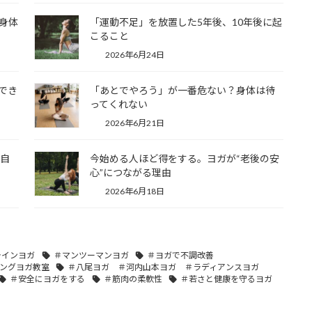
身体
「運動不足」を放置した5年後、10年後に起
こること
2026年6月24日
でき
「あとでやろう」が一番危ない？身体は待
ってくれない
2026年6月21日
の自
今始める人ほど得をする。ヨガが“老後の安
心”につながる理由
2026年6月18日
ラインヨガ
＃マンツーマンヨガ
＃ヨガで不調改善
ングヨガ教室
＃八尾ヨガ ＃河内山本ヨガ ＃ラディアンスヨガ
＃安全にヨガをする
＃筋肉の柔軟性
＃若さと健康を守るヨガ