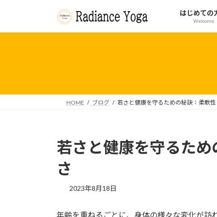
コ
ナ
はじめての
ン
ビ
Welcome
テ
ゲ
ン
ー
ツ
シ
へ
ョ
ス
ン
キ
に
ッ
移
HOME
ブログ
若さと健康を守るための秘訣：柔軟性
プ
動
若さと健康を守るため
さ
2023年8月18日
年齢を重ねるごとに、身体の様々な変化が訪