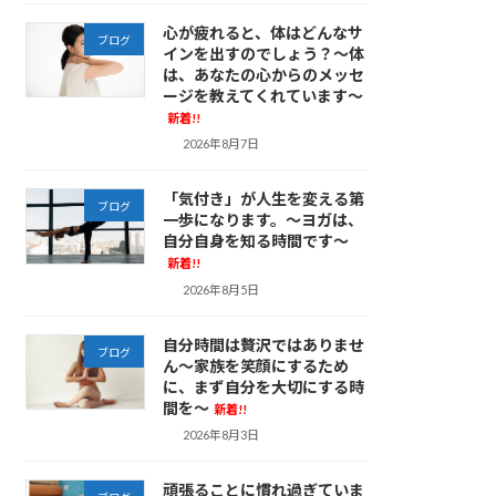
心が疲れると、体はどんなサ
ブログ
インを出すのでしょう？～体
は、あなたの心からのメッセ
ージを教えてくれています～
新着!!
2026年8月7日
「気付き」が人生を変える第
ブログ
一歩になります。～ヨガは、
自分自身を知る時間です～
新着!!
2026年8月5日
自分時間は贅沢ではありませ
ブログ
ん～家族を笑顔にするため
に、まず自分を大切にする時
間を～
新着!!
2026年8月3日
頑張ることに慣れ過ぎていま