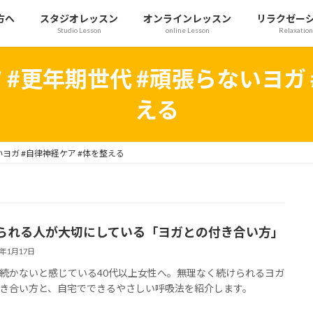
方へ
スタジオレッスン
オンラインレッスン
リラクゼー
Studio Lesson
online Lesson
Relaxation
 #更年期世代 #頑張らないヨガ
える
いヨガ #自律神経ケア #体を整える
られる人が大切にしている「ヨガとの付き合い方」
6年1月17日
続かないと感じている40代以上女性へ。無理なく続けられるヨガ
き合い方と、自宅でできるやさしい呼吸法を紹介します。