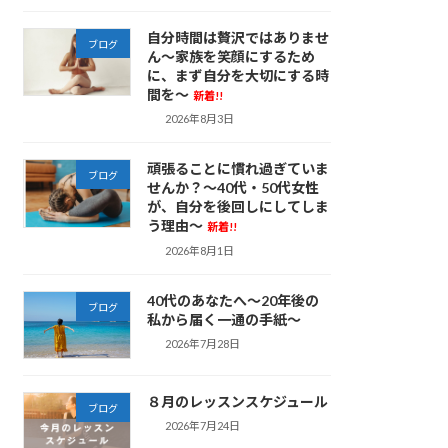
自分時間は贅沢ではありませ
ブログ
ん～家族を笑顔にするため
に、まず自分を大切にする時
間を～
新着!!
2026年8月3日
頑張ることに慣れ過ぎていま
ブログ
せんか？～40代・50代女性
が、自分を後回しにしてしま
う理由～
新着!!
2026年8月1日
40代のあなたへ～20年後の
ブログ
私から届く一通の手紙～
2026年7月28日
８月のレッスンスケジュール
ブログ
2026年7月24日