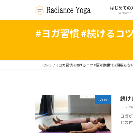
コ
ナ
はじめての
ン
ビ
Welcome
テ
ゲ
ン
ー
#ヨガ習慣 #続けるコツ
ツ
シ
へ
ョ
ス
ン
キ
に
ッ
移
HOME
#ヨガ習慣 #続けるコツ #更年期世代 #頑張らな
プ
動
続け
ブログ
202
ヨガが
との付