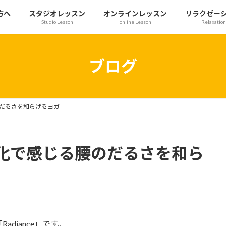
方へ
スタジオレッスン
オンラインレッスン
リラクゼー
Studio Lesson
online Lesson
Relaxation
ブログ
だるさを和らげるヨガ
化で感じる腰のだるさを和ら
diance」です。