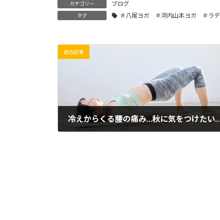
ブログ
カテゴリー
＃八尾ヨガ ＃河内山本ヨガ ＃ラデ
タグ
前の記事
冷えからくる腰の痛み…秋に気をつけたい更年期世代の
2025年10月22日