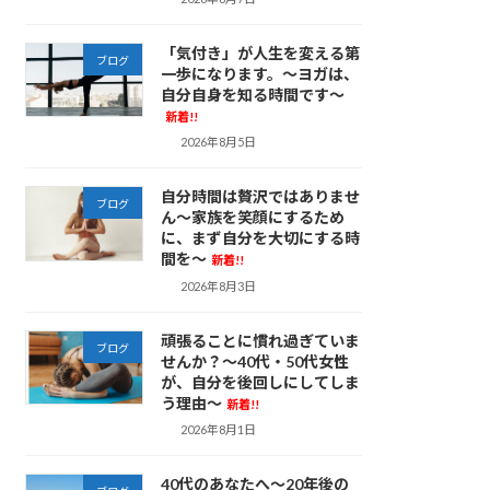
「気付き」が人生を変える第
ブログ
一歩になります。～ヨガは、
自分自身を知る時間です～
新着!!
2026年8月5日
自分時間は贅沢ではありませ
ブログ
ん～家族を笑顔にするため
に、まず自分を大切にする時
間を～
新着!!
2026年8月3日
頑張ることに慣れ過ぎていま
ブログ
せんか？～40代・50代女性
が、自分を後回しにしてしま
う理由～
新着!!
2026年8月1日
40代のあなたへ～20年後の