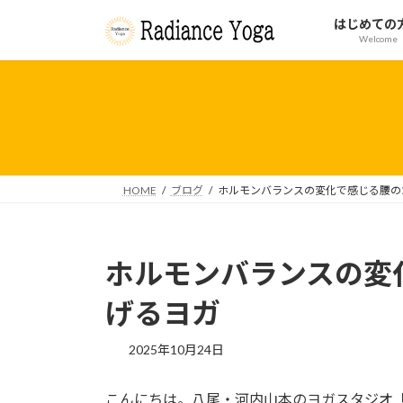
コ
ナ
はじめての
ン
ビ
Welcome
テ
ゲ
ン
ー
ツ
シ
へ
ョ
ス
ン
キ
に
ッ
移
HOME
ブログ
ホルモンバランスの変化で感じる腰の
プ
動
ホルモンバランスの変
げるヨガ
2025年10月24日
こんにちは。八尾・河内山本のヨガスタジオ「Ra