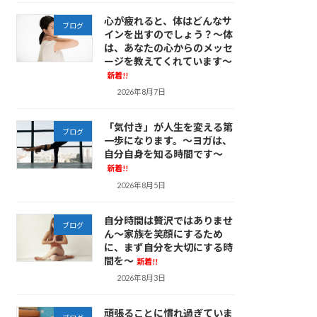
心が疲れると、体はどんなサ
ブログ
インを出すのでしょう？～体
は、あなたの心からのメッセ
ージを教えてくれています～
新着!!
2026年8月7日
「気付き」が人生を変える第
ブログ
一歩になります。～ヨガは、
自分自身を知る時間です～
新着!!
2026年8月5日
自分時間は贅沢ではありませ
ブログ
ん～家族を笑顔にするため
に、まず自分を大切にする時
間を～
新着!!
2026年8月3日
頑張ることに慣れ過ぎていま