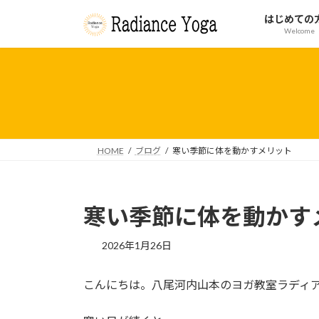
コ
ナ
はじめての
ン
ビ
Welcome
テ
ゲ
ン
ー
ツ
シ
へ
ョ
ス
ン
キ
に
ッ
移
HOME
ブログ
寒い季節に体を動かすメリット
プ
動
寒い季節に体を動かす
2026年1月26日
こんにちは。八尾河内山本のヨガ教室ラディ