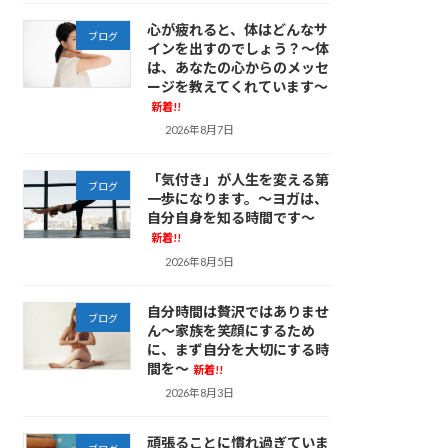
心が疲れると、体はどんなサ
ブログ
インを出すのでしょう？～体
は、あなたの心からのメッセ
ージを教えてくれています～
新着!!
2026年8月7日
「気付き」が人生を変える第
ブログ
一歩になります。～ヨガは、
自分自身を知る時間です～
新着!!
2026年8月5日
自分時間は贅沢ではありませ
ブログ
ん～家族を笑顔にするため
に、まず自分を大切にする時
間を～
新着!!
2026年8月3日
頑張ることに慣れ過ぎていま