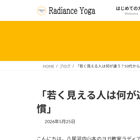
コ
ナ
はじめての
ン
ビ
Welcome
テ
ゲ
ン
ー
ツ
シ
へ
ョ
ス
ン
キ
に
ッ
移
HOME
ブログ
「若く見える人は何が違う？50代か
プ
動
「若く見える人は何が
慣」
2026年5月25日
こんにちは。八尾河内山本のヨガ教室ラディ