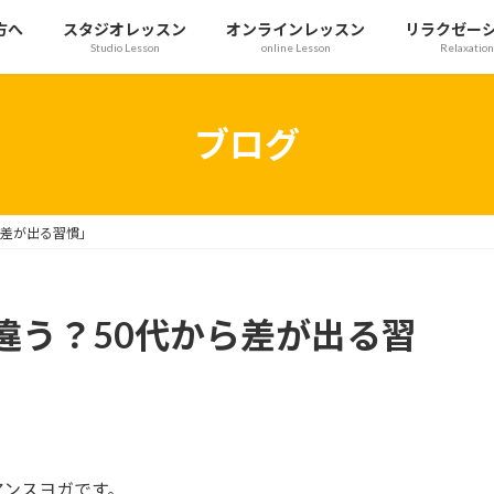
方へ
スタジオレッスン
オンラインレッスン
リラクゼー
Studio Lesson
online Lesson
Relaxation
ブログ
ら差が出る習慣」
違う？50代から差が出る習
アンスヨガです。