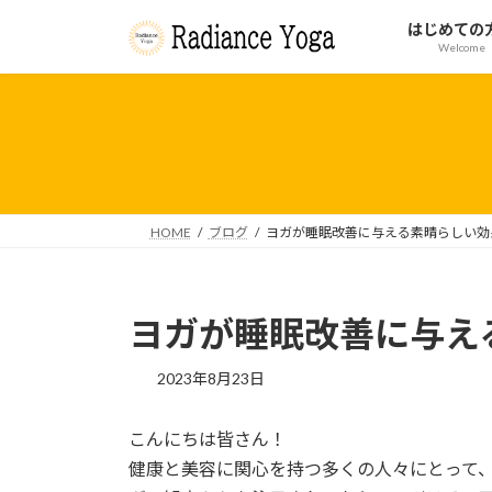
コ
ナ
はじめての
ン
ビ
Welcome
テ
ゲ
ン
ー
ツ
シ
へ
ョ
ス
ン
キ
に
ッ
移
HOME
ブログ
ヨガが睡眠改善に与える素晴らしい効
プ
動
ヨガが睡眠改善に与え
2023年8月23日
こんにちは皆さん！
健康と美容に関心を持つ多くの人々にとって