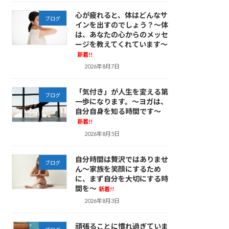
心が疲れると、体はどんなサ
ブログ
インを出すのでしょう？～体
は、あなたの心からのメッセ
ージを教えてくれています～
新着!!
2026年8月7日
「気付き」が人生を変える第
ブログ
一歩になります。～ヨガは、
自分自身を知る時間です～
新着!!
2026年8月5日
自分時間は贅沢ではありませ
ブログ
ん～家族を笑顔にするため
に、まず自分を大切にする時
間を～
新着!!
2026年8月3日
頑張ることに慣れ過ぎていま