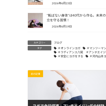
2026年6月23日
“転ばない身体”は40代から作る。未来
立を守る習慣！
2026年6月19日
ブログ
カテゴリー
＃オンラインヨガ
＃マンツーマ
タグ
＃ラディアンス八尾 ＃アンチエイジ
＃安全にヨガをする
＃河内山本
前の記事
ヨガで血行促進：アンチエイジングの秘訣