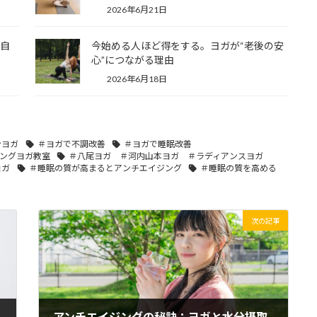
2026年6月21日
の自
今始める人ほど得をする。ヨガが“老後の安
心”につながる理由
2026年6月18日
ンヨガ
＃ヨガで不調改善
＃ヨガで睡眠改善
ングヨガ教室
＃八尾ヨガ ＃河内山本ヨガ ＃ラディアンスヨガ
ヨガ
＃睡眠の質が高まるとアンチエイジング
＃睡眠の質を高める
次の記事
アンチエイジングの秘訣：ヨガと水分摂取