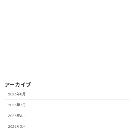
歩き方が10年後の膝を決める？～40代か
ブログ
ら見直したい「歩く姿勢」と健康寿命の
関係～
2026年7月16日
カテゴリー
お知らせ
ブログ
アーカイブ
2026年8月
2026年7月
2026年6月
2026年5月