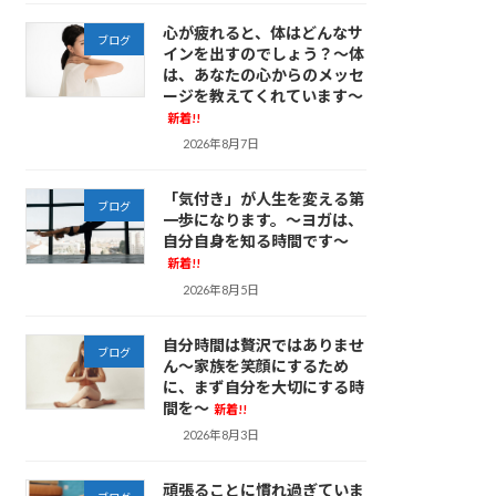
心が疲れると、体はどんなサ
ブログ
インを出すのでしょう？～体
は、あなたの心からのメッセ
ージを教えてくれています～
新着!!
2026年8月7日
「気付き」が人生を変える第
ブログ
一歩になります。～ヨガは、
自分自身を知る時間です～
新着!!
2026年8月5日
自分時間は贅沢ではありませ
ブログ
ん～家族を笑顔にするため
に、まず自分を大切にする時
間を～
新着!!
2026年8月3日
頑張ることに慣れ過ぎていま