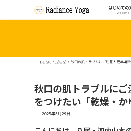
コ
ナ
はじめての
ン
ビ
Welcome
テ
ゲ
ン
ー
ツ
シ
へ
ョ
ス
ン
キ
に
ッ
移
HOME
ブログ
秋口の肌トラブルにご注意！更年期世
プ
動
秋口の肌トラブルにご
をつけたい「乾燥・か
2025年8月29日
こんにちは。八尾・河内山本のヨ